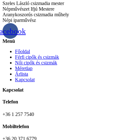
Szeles László csizmadia mester
Népművészet Ifjú Mestere
Aranykoszorús csizmadia műhely
Népi iparművész
acebook
Menü
Főoldal
Férfi cipők és csizmák
Női cipők és csizmák
Méretlap
Árlista
Kapcsolat
Kapcsolat
Telefon
+36 1 257 7540
Mobiltelefon
+36 20 371 6779