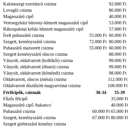
Kalotaszegi ezerráncú csizma
92.000 Ft
Lovagló csizma
86.000 Ft
Magasszárú cipő
40.000 Ft
Veresegyházi bársony-hímzett magasszárú cipő
53.000 Ft
Rákospalotai krétás hímzett magasszárú cipő
57.000 Ft
Ívelt puhaszárú csizma
55.000 Ft
60.000 Ft
Szegett, keményszárú csizma
72.000 Ft
80.000 Ft
Puhaszárú mazsorett csizma
55.000 Ft
60.000 Ft
Szegett keményszárú ráncos csizma
88.000 Ft
Ványolt, oldalvarrott (hollókői) csizma
99.000 Ft
Ványolt, oldalvarrott (óbarsi) csizma
99.000 Ft
Ványolt, oldalvarrott (kéméndi) csizma
98.000 Ft
Oldalvarrott, ráncos (mérai) csizma
112.000 Ft
Oldalvarrott dísztűzött magyarvistai csizma
108.000 Ft
Férficipők, csizmák
30-34
35-39
Fűzős félcipő
35.000 F
Magasszárú cipő /bakancs/
40.000 F
Puhaszárú csizma
60.000 Ft
65.000 F
Szegett, keményszárú csizma
67.000 Ft
80.000 F
Szegett görbeszárú kemény csizma