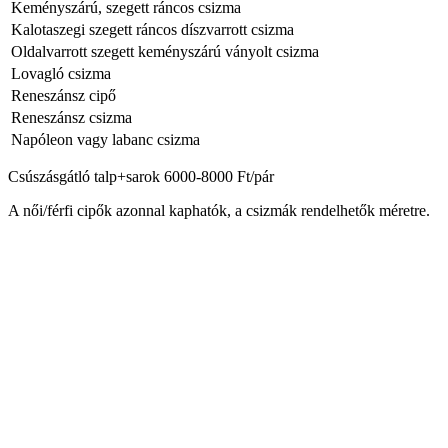
Keményszárú, szegett ráncos csizma
Kalotaszegi szegett ráncos díszvarrott csizma
Oldalvarrott szegett keményszárú ványolt csizma
Lovagló csizma
Reneszánsz cipő
Reneszánsz csizma
Napóleon vagy labanc csizma
Csúszásgátló talp+sarok 6000-8000 Ft/pár
A női/férfi cipők azonnal kaphatók, a csizmák rendelhetők méretre.