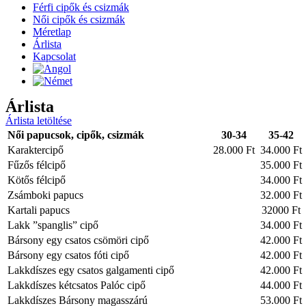
Férfi cipők és csizmák
Női cipők és csizmák
Méretlap
Árlista
Kapcsolat
Árlista
Árlista letöltése
Női papucsok, cipők, csizmák
30-34
35-42
Karaktercipő
28.000 Ft
34.000 Ft
Fűzős félcipő
35.000 Ft
Kötős félcipő
34.000 Ft
Zsámboki papucs
32.000 Ft
Kartali papucs
32000 Ft
Lakk ”spanglis” cipő
34.000 Ft
Bársony egy csatos csömöri cipő
42.000 Ft
Bársony egy csatos fóti cipő
42.000 Ft
Lakkdíszes egy csatos galgamenti cipő
42.000 Ft
Lakkdíszes kétcsatos Palóc cipő
44.000 Ft
Lakkdíszes Bársony magasszárú
53.000 Ft